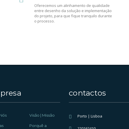
Oferecemos um alinhamento de qualidade
entre desenho da solução e implementação
do projeto, para que fique tranquilo durante
o processo.
presa
contactos
Nós
Visão | Missão
Porto | Lisboa
as
Porquê a
220162410