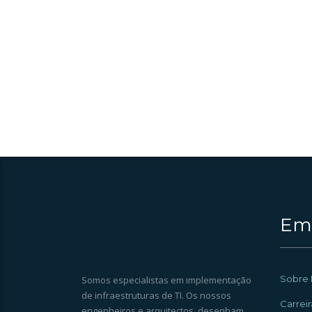
Em
Sobre 
Somos especialistas em implementação
de infraestruturas de TI. Os nossos
Carreir
engenheiros e arquitectos, desenham,