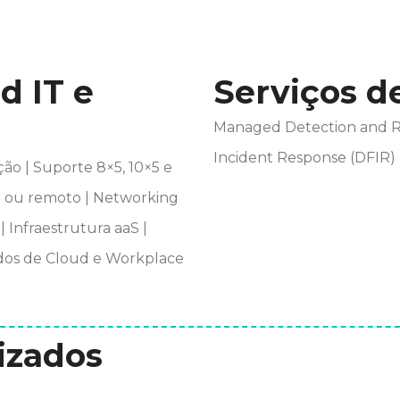
d IT e
Serviços d
Managed Detection and Re
Incident Response (DFIR)
ão | Suporte 8×5, 10×5 e
te ou remoto | Networking
 Infraestrutura aaS |
idos de Cloud e Workplace
izados