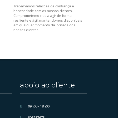
Trabalhamos relações de confiança e
honestidade com os nossos clientes.
Comprometemo-nos a agir de forma
resiliente e ágil, mantendo-nos disponíveis
em qualquer momento da jornada dos
nossos clientes.
apoio ao cliente
09h00 - 18h00
808787678