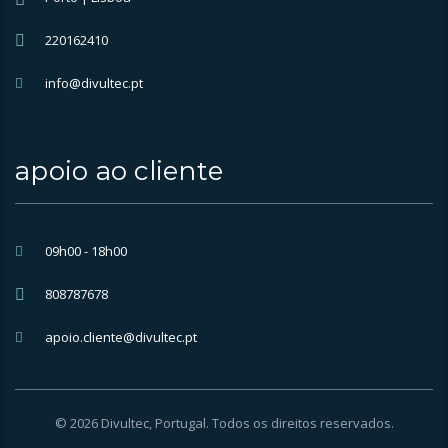
220162410
info@divultec.pt
apoio ao cliente
09h00 - 18h00
808787678
apoio.cliente@divultec.pt
© 2026 Divultec, Portugal. Todos os direitos reservados.