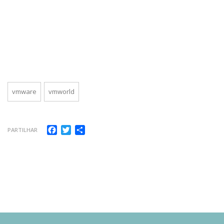
vmware
vmworld
Facebook
Twitter
Share
PARTILHAR